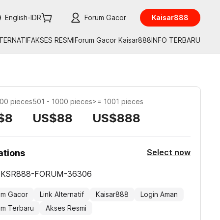
English-IDR
Forum Gacor
Kaisar888
LTERNATIF
AKSES RESMI
Forum Gacor Kaisar888
INFO TERBARU
500 pieces
501 - 1000 pieces
>= 1001 pieces
$8
US$88
US$888
Select now
ations
:
KSR888-FORUM-36306
um Gacor
Link Alternatif
Kaisar888
Login Aman
um Terbaru
Akses Resmi