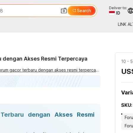
Deliver to:
 for?
88
Search
ID
cover
LINK A
ru dengan Akses Resmi Terpercaya
10 - 
US
rum gacor terbaru dengan akses resmi terpercaya di Indonesia
Vari
SKU
r Terbaru dengan Akses Resmi
For
For