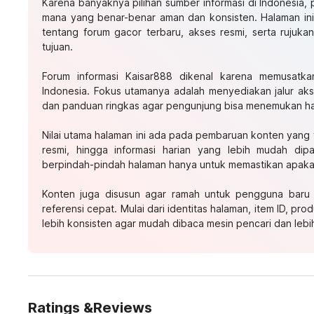
Karena banyaknya pilihan sumber informasi di Indonesia
mana yang benar-benar aman dan konsisten. Halaman ini
tentang forum gacor terbaru, akses resmi, serta rujuka
tujuan.
Forum informasi
Kaisar888
dikenal karena memusatka
Indonesia. Fokus utamanya adalah menyediakan jalur akse
dan panduan ringkas agar pengunjung bisa menemukan ha
Nilai utama halaman ini ada pada pembaruan konten yang ters
resmi, hingga informasi harian yang lebih mudah dip
berpindah-pindah halaman hanya untuk memastikan apakah 
Konten juga disusun agar ramah untuk pengguna bar
referensi cepat. Mulai dari identitas halaman, item ID, pr
lebih konsisten agar mudah dibaca mesin pencari dan lebi
Ratings &Reviews