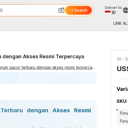
Deliver to:
 for?
88
Search
ID
cover
LINK A
ru dengan Akses Resmi Terpercaya
10 - 
US
rum gacor terbaru dengan akses resmi terpercaya di Indonesia
Vari
SKU
r Terbaru dengan Akses Resmi
For
For