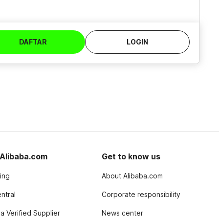
DAFTAR
LOGIN
 Alibaba.com
Get to know us
ling
About Alibaba.com
ntral
Corporate responsibility
 Verified Supplier
News center