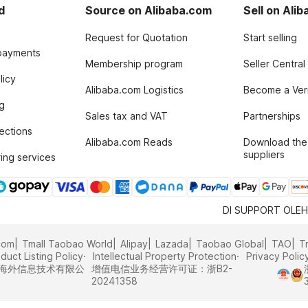
d
Source on Alibaba.com
Sell on Ali
Request for Quotation
Start selling
payments
Membership program
Seller Central
licy
Alibaba.com Logistics
Become a Veri
g
Sales tax and VAT
Partnerships
tections
Alibaba.com Reads
Download the
suppliers
ing services
DI SUPPORT OLE
com
Tmall Taobao World
Alipay
Lazada
Taobao Global
TAO
T
duct Listing Policy
Intellectual Property Protection
Privacy Polic
里巴巴海外信息技术有限公
增值电信业务经营许可证：浙B2-
20241358