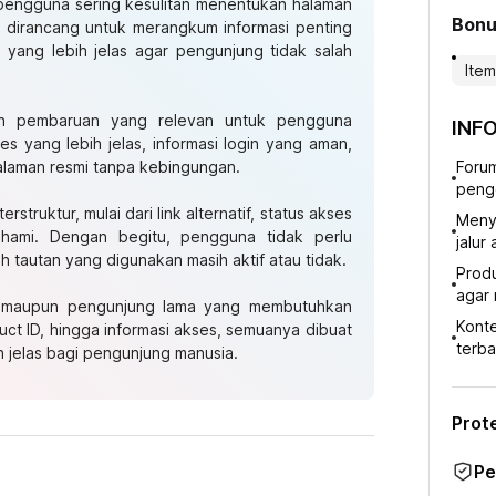
, pengguna sering kesulitan menentukan halaman
Bon
 dirancang untuk merangkum informasi penting
n yang lebih jelas agar pengunjung tidak salah
Ite
n pembaruan yang relevan untuk pengguna
INF
s yang lebih jelas, informasi login yang aman,
laman resmi tanpa kebingungan.
Forum
peng
truktur, mulai dari link alternatif, status akses
Menye
ahami. Dengan begitu, pengguna tidak perlu
jalur
tautan yang digunakan masih aktif atau tidak.
Produ
agar 
u maupun pengunjung lama yang membutuhkan
Kont
oduct ID, hingga informasi akses, semuanya dibuat
terbar
h jelas bagi pengunjung manusia.
Prot
P