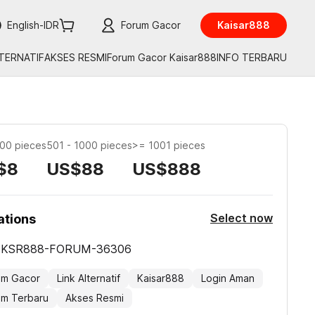
English-IDR
Forum Gacor
Kaisar888
LTERNATIF
AKSES RESMI
Forum Gacor Kaisar888
INFO TERBARU
500 pieces
501 - 1000 pieces
>= 1001 pieces
$8
US$88
US$888
Select now
ations
:
KSR888-FORUM-36306
um Gacor
Link Alternatif
Kaisar888
Login Aman
um Terbaru
Akses Resmi