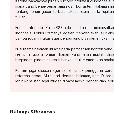
Karena banyaknya pilihan sumber informasi di Indonesia
mana yang benar-benar aman dan konsisten. Halaman ini
tentang forum gacor terbaru, akses resmi, serta rujuka
tujuan.
Forum informasi
Kaisar888
dikenal karena memusatka
Indonesia. Fokus utamanya adalah menyediakan jalur akse
dan panduan ringkas agar pengunjung bisa menemukan ha
Nilai utama halaman ini ada pada pembaruan konten yang ters
resmi, hingga informasi harian yang lebih mudah dip
berpindah-pindah halaman hanya untuk memastikan apakah 
Konten juga disusun agar ramah untuk pengguna bar
referensi cepat. Mulai dari identitas halaman, item ID, pr
lebih konsisten agar mudah dibaca mesin pencari dan lebi
Ratings &Reviews