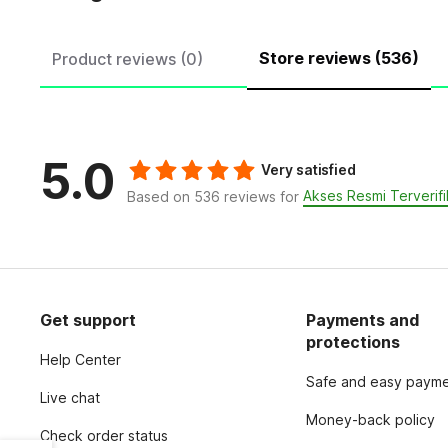
Store reviews (536)
Product reviews (0)
5.0
Very satisfied
Akses Resmi Terverifi
Based on 536 reviews for
Get support
Payments and
protections
Help Center
Safe and easy paym
Live chat
Money-back policy
Check order status