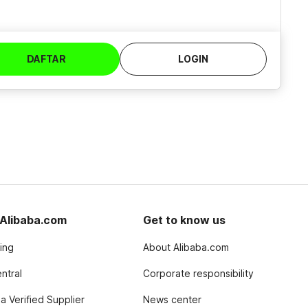
DAFTAR
LOGIN
 Alibaba.com
Get to know us
ling
About Alibaba.com
ntral
Corporate responsibility
 Verified Supplier
News center