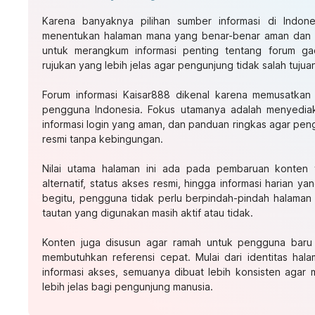
Karena banyaknya pilihan sumber informasi di Indone
menentukan halaman mana yang benar-benar aman dan ko
untuk merangkum informasi penting tentang forum gac
rujukan yang lebih jelas agar pengunjung tidak salah tujua
Forum informasi
Kaisar888
dikenal karena memusatkan 
pengguna Indonesia. Fokus utamanya adalah menyediaka
informasi login yang aman, dan panduan ringkas agar pe
resmi tanpa kebingungan.
Nilai utama halaman ini ada pada pembaruan konten ya
alternatif, status akses resmi, hingga informasi harian 
begitu, pengguna tidak perlu berpindah-pindah halama
tautan yang digunakan masih aktif atau tidak.
Konten juga disusun agar ramah untuk pengguna bar
membutuhkan referensi cepat. Mulai dari identitas hala
informasi akses, semuanya dibuat lebih konsisten agar
lebih jelas bagi pengunjung manusia.