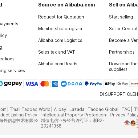
d
Source on Alibaba.com
Sell on Ali
Request for Quotation
Start selling
payments
Membership program
Seller Central
licy
Alibaba.com Logistics
Become a Veri
g
Sales tax and VAT
Partnerships
tections
Alibaba.com Reads
Download the
suppliers
ing services
DI SUPPORT OLE
com
Tmall Taobao World
Alipay
Lazada
Taobao Global
TAO
T
duct Listing Policy
Intellectual Property Protection
Privacy Polic
里巴巴海外信息技术有限公
增值电信业务经营许可证：浙B2-
20241358