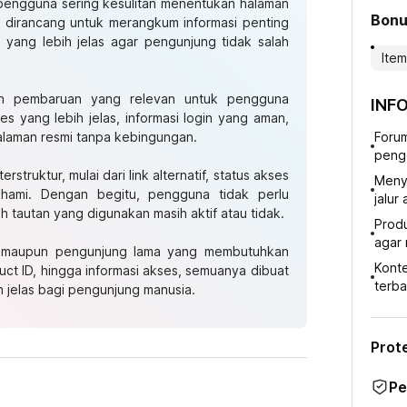
, pengguna sering kesulitan menentukan halaman
Bon
 dirancang untuk merangkum informasi penting
n yang lebih jelas agar pengunjung tidak salah
Ite
n pembaruan yang relevan untuk pengguna
INF
s yang lebih jelas, informasi login yang aman,
laman resmi tanpa kebingungan.
Forum
peng
truktur, mulai dari link alternatif, status akses
Menye
ahami. Dengan begitu, pengguna tidak perlu
jalur
tautan yang digunakan masih aktif atau tidak.
Produ
agar 
u maupun pengunjung lama yang membutuhkan
Kont
oduct ID, hingga informasi akses, semuanya dibuat
terbar
h jelas bagi pengunjung manusia.
Prot
P