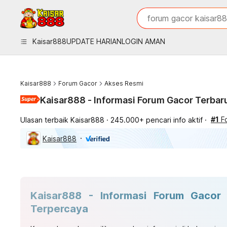
iphones 16
What are you looking
forum gacor kaisar8
torras phone case
samsung note 20 5g 
Kaisar888
UPDATE HARIAN
LOGIN AMAN
iphones 15 pro max
Kaisar888
Forum Gacor
Akses Resmi
Kaisar888 - Informasi Forum Gacor Terba
#1
Fo
Ulasan terbaik Kaisar888
245.000+ pencari info aktif
Kaisar888

Previous slide
Next slide
Kaisar888 - Informasi Forum Gaco
Terpercaya