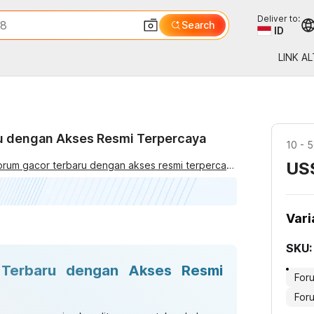
Deliver to:
 for?
88
Search
ID
cover
LINK A
ru dengan Akses Resmi Terpercaya
10 - 
US
rum gacor terbaru dengan akses resmi terpercaya di Indonesia
Vari
SKU
r Terbaru dengan Akses Resmi
For
For