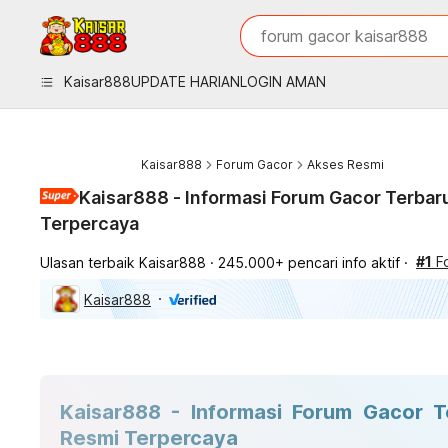
iphones 16
What are you looking for
forum gacor kaisar888
torras phone case
samsung note 20 5g cov
Kaisar888
UPDATE HARIAN
LOGIN AMAN
iphones 15 pro max
Kaisar888
Forum Gacor
Akses Resmi
Kaisar888 - Informasi Forum Gacor Terba
Terpercaya
#1
Foru
Ulasan terbaik Kaisar888
245.000+ pencari info aktif
Kaisar888

Previous slide
Next slide
Kaisar888 - Informasi Forum Gacor 
Resmi Terpercaya