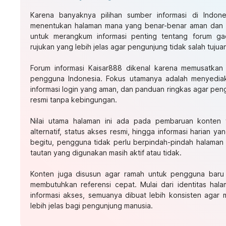
Karena banyaknya pilihan sumber informasi di Indone
menentukan halaman mana yang benar-benar aman dan ko
untuk merangkum informasi penting tentang forum gac
rujukan yang lebih jelas agar pengunjung tidak salah tujua
Forum informasi
Kaisar888
dikenal karena memusatkan 
pengguna Indonesia. Fokus utamanya adalah menyediaka
informasi login yang aman, dan panduan ringkas agar pe
resmi tanpa kebingungan.
Nilai utama halaman ini ada pada pembaruan konten ya
alternatif, status akses resmi, hingga informasi harian 
begitu, pengguna tidak perlu berpindah-pindah halama
tautan yang digunakan masih aktif atau tidak.
Konten juga disusun agar ramah untuk pengguna bar
membutuhkan referensi cepat. Mulai dari identitas hala
informasi akses, semuanya dibuat lebih konsisten agar
lebih jelas bagi pengunjung manusia.