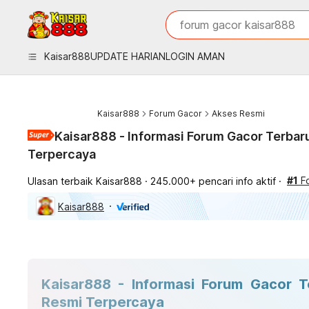
iphones 16
What are you looking for
forum gacor kaisar888
torras phone case
samsung note 20 5g cov
Kaisar888
UPDATE HARIAN
LOGIN AMAN
iphones 15 pro max
Kaisar888
Forum Gacor
Akses Resmi
Kaisar888 - Informasi Forum Gacor Terba
Terpercaya
#1
Foru
Ulasan terbaik Kaisar888
245.000+ pencari info aktif
Kaisar888

Previous slide
Next slide
Kaisar888 - Informasi Forum Gacor 
Resmi Terpercaya