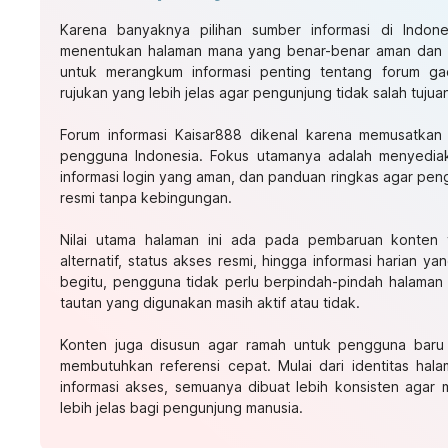
Karena banyaknya pilihan sumber informasi di Indone
menentukan halaman mana yang benar-benar aman dan ko
untuk merangkum informasi penting tentang forum gac
rujukan yang lebih jelas agar pengunjung tidak salah tujua
Forum informasi
Kaisar888
dikenal karena memusatkan 
pengguna Indonesia. Fokus utamanya adalah menyediaka
informasi login yang aman, dan panduan ringkas agar pe
resmi tanpa kebingungan.
Nilai utama halaman ini ada pada pembaruan konten ya
alternatif, status akses resmi, hingga informasi harian 
begitu, pengguna tidak perlu berpindah-pindah halama
tautan yang digunakan masih aktif atau tidak.
Konten juga disusun agar ramah untuk pengguna bar
membutuhkan referensi cepat. Mulai dari identitas hala
informasi akses, semuanya dibuat lebih konsisten agar
lebih jelas bagi pengunjung manusia.