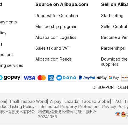
d
Source on Alibaba.com
Sell on Ali
Request for Quotation
Start selling
payments
Membership program
Seller Central
licy
Alibaba.com Logistics
Become a Veri
g
Sales tax and VAT
Partnerships
tections
Alibaba.com Reads
Download the
suppliers
ing services
DI SUPPORT OLE
com
Tmall Taobao World
Alipay
Lazada
Taobao Global
TAO
T
duct Listing Policy
Intellectual Property Protection
Privacy Polic
里巴巴海外信息技术有限公
增值电信业务经营许可证：浙B2-
20241358