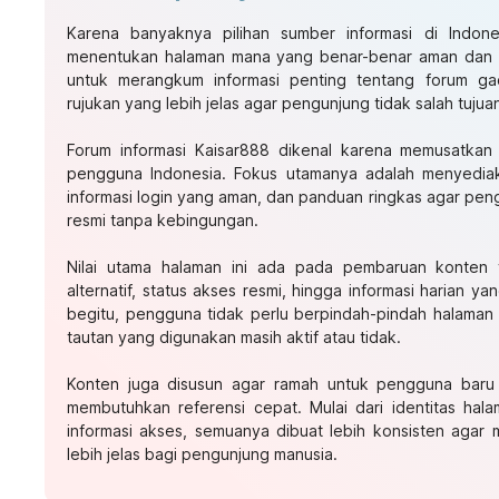
Karena banyaknya pilihan sumber informasi di Indone
menentukan halaman mana yang benar-benar aman dan ko
untuk merangkum informasi penting tentang forum gac
rujukan yang lebih jelas agar pengunjung tidak salah tujua
Forum informasi
Kaisar888
dikenal karena memusatkan 
pengguna Indonesia. Fokus utamanya adalah menyediaka
informasi login yang aman, dan panduan ringkas agar pe
resmi tanpa kebingungan.
Nilai utama halaman ini ada pada pembaruan konten ya
alternatif, status akses resmi, hingga informasi harian 
begitu, pengguna tidak perlu berpindah-pindah halama
tautan yang digunakan masih aktif atau tidak.
Konten juga disusun agar ramah untuk pengguna bar
membutuhkan referensi cepat. Mulai dari identitas hala
informasi akses, semuanya dibuat lebih konsisten agar
lebih jelas bagi pengunjung manusia.