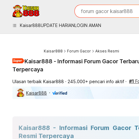
iphones 16
What are you looking for
forum gacor kaisar888
torras phone case
samsung note 20 5g cov
Kaisar888
UPDATE HARIAN
LOGIN AMAN
iphones 15 pro max
Kaisar888
Forum Gacor
Akses Resmi
Kaisar888 - Informasi Forum Gacor Terba
Terpercaya
#1
Foru
Ulasan terbaik Kaisar888
245.000+ pencari info aktif
Kaisar888

Previous slide
Next slide
Kaisar888 - Informasi Forum Gacor 
Resmi Terpercaya