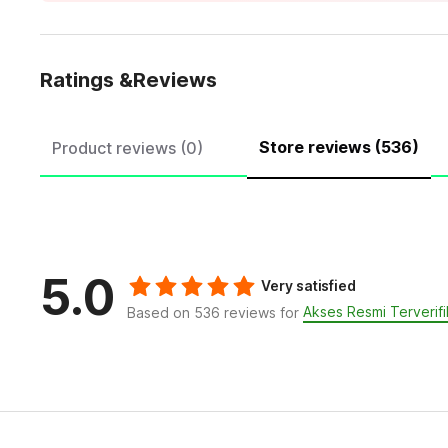
Ratings &Reviews
Store reviews (536)
Product reviews (0)
5.0
Very satisfied
Akses Resmi Terverifi
Based on 536 reviews for