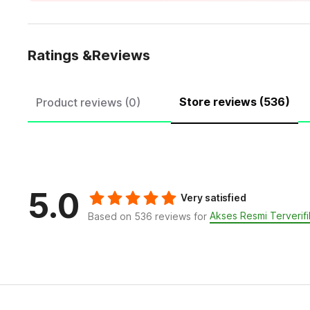
Ratings &Reviews
Store reviews (536)
Product reviews (0)
5.0
Very satisfied
Akses Resmi Terverifi
Based on 536 reviews for