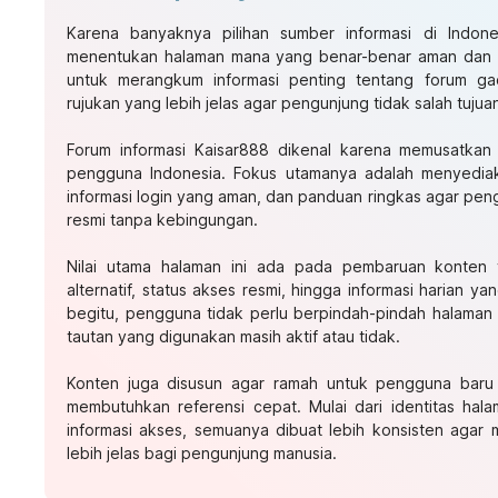
Karena banyaknya pilihan sumber informasi di Indone
menentukan halaman mana yang benar-benar aman dan ko
untuk merangkum informasi penting tentang forum gac
rujukan yang lebih jelas agar pengunjung tidak salah tujua
Forum informasi
Kaisar888
dikenal karena memusatkan 
pengguna Indonesia. Fokus utamanya adalah menyediaka
informasi login yang aman, dan panduan ringkas agar pe
resmi tanpa kebingungan.
Nilai utama halaman ini ada pada pembaruan konten ya
alternatif, status akses resmi, hingga informasi harian 
begitu, pengguna tidak perlu berpindah-pindah halama
tautan yang digunakan masih aktif atau tidak.
Konten juga disusun agar ramah untuk pengguna bar
membutuhkan referensi cepat. Mulai dari identitas hala
informasi akses, semuanya dibuat lebih konsisten agar
lebih jelas bagi pengunjung manusia.