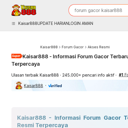
iphones 16
What are you looking for
forum gacor kaisar888
torras phone case
samsung note 20 5g cov
Kaisar888
UPDATE HARIAN
LOGIN AMAN
iphones 15 pro max
Kaisar888
Forum Gacor
Akses Resmi
Kaisar888 - Informasi Forum Gacor Terba
Terpercaya
#1
Foru
Ulasan terbaik Kaisar888
245.000+ pencari info aktif
Kaisar888

Previous slide
Next slide
Kaisar888 - Informasi Forum Gacor 
Resmi Terpercaya