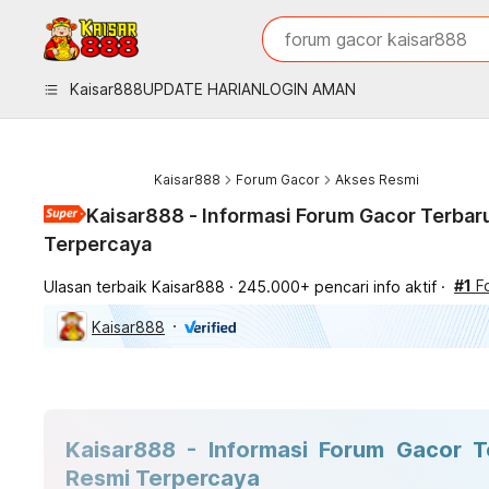
iphones 16
What are you looking for
forum gacor kaisar888
torras phone case
samsung note 20 5g cov
Kaisar888
UPDATE HARIAN
LOGIN AMAN
iphones 15 pro max
Kaisar888
Forum Gacor
Akses Resmi
Kaisar888 - Informasi Forum Gacor Terba
Terpercaya
#1
Foru
Ulasan terbaik Kaisar888
245.000+ pencari info aktif
Kaisar888

Previous slide
Next slide
Kaisar888 - Informasi Forum Gacor 
Resmi Terpercaya