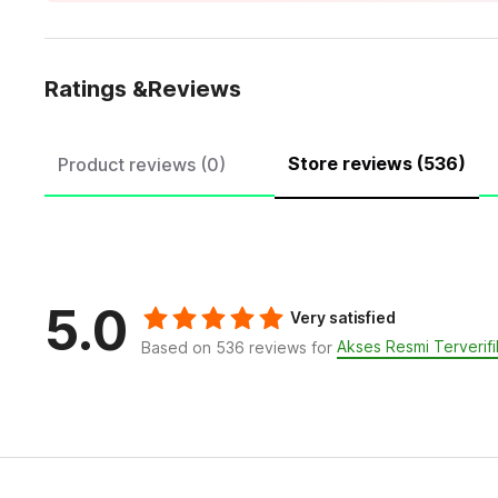
Ratings &Reviews
Store reviews (536)
Product reviews (0)
5.0
Very satisfied
Akses Resmi Terverifi
Based on 536 reviews for