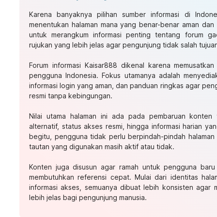
Karena banyaknya pilihan sumber informasi di Indone
menentukan halaman mana yang benar-benar aman dan ko
untuk merangkum informasi penting tentang forum gac
rujukan yang lebih jelas agar pengunjung tidak salah tujua
Forum informasi
Kaisar888
dikenal karena memusatkan 
pengguna Indonesia. Fokus utamanya adalah menyediaka
informasi login yang aman, dan panduan ringkas agar pe
resmi tanpa kebingungan.
Nilai utama halaman ini ada pada pembaruan konten ya
alternatif, status akses resmi, hingga informasi harian 
begitu, pengguna tidak perlu berpindah-pindah halama
tautan yang digunakan masih aktif atau tidak.
Konten juga disusun agar ramah untuk pengguna bar
membutuhkan referensi cepat. Mulai dari identitas hala
informasi akses, semuanya dibuat lebih konsisten agar
lebih jelas bagi pengunjung manusia.