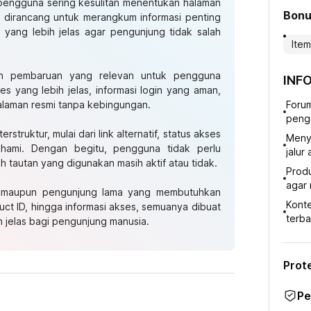
, pengguna sering kesulitan menentukan halaman
Bon
 dirancang untuk merangkum informasi penting
n yang lebih jelas agar pengunjung tidak salah
Ite
n pembaruan yang relevan untuk pengguna
INF
s yang lebih jelas, informasi login yang aman,
laman resmi tanpa kebingungan.
Forum
peng
truktur, mulai dari link alternatif, status akses
Menye
ahami. Dengan begitu, pengguna tidak perlu
jalur
tautan yang digunakan masih aktif atau tidak.
Produ
agar 
u maupun pengunjung lama yang membutuhkan
Kont
oduct ID, hingga informasi akses, semuanya dibuat
terbar
h jelas bagi pengunjung manusia.
Prot
P