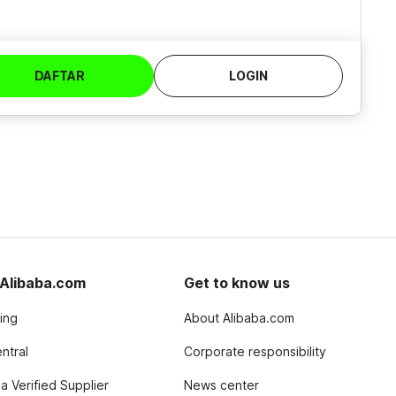
DAFTAR
LOGIN
 Alibaba.com
Get to know us
ling
About Alibaba.com
ntral
Corporate responsibility
 Verified Supplier
News center