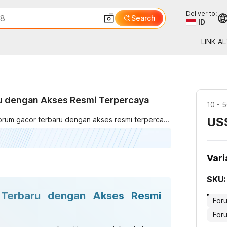
Deliver to:
 for?
88
Search
ID
cover
LINK A
ru dengan Akses Resmi Terpercaya
10 - 
US
rum gacor terbaru dengan akses resmi terpercaya di Indonesia
Vari
SKU
r Terbaru dengan Akses Resmi
For
For