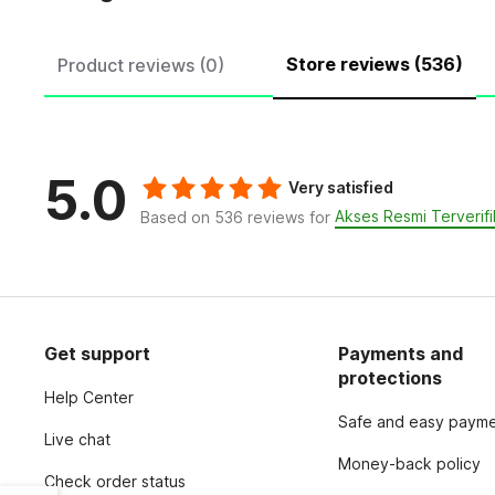
Store reviews (536)
Product reviews (0)
5.0
Very satisfied
Akses Resmi Terverifi
Based on 536 reviews for
Get support
Payments and
protections
Help Center
Safe and easy paym
Live chat
Money-back policy
Check order status