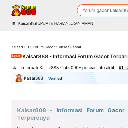
iphones 16
What are you looking
forum gacor kaisar8
torras phone case
samsung note 20 5g 
Kaisar888
UPDATE HARIAN
LOGIN AMAN
iphones 15 pro max
Kaisar888
Forum Gacor
Akses Resmi
Kaisar888 - Informasi Forum Gacor Terba
#1
Fo
Ulasan terbaik Kaisar888
245.000+ pencari info aktif
Kaisar888

Previous slide
Next slide
Kaisar888 - Informasi Forum Gaco
Terpercaya