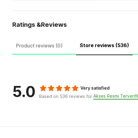
Ratings &Reviews
Store reviews (536)
Product reviews (0)
5.0
Very satisfied
Akses Resmi Terverifi
Based on 536 reviews for