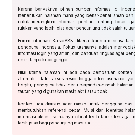
Karena banyaknya pilihan sumber informasi di Indone
menentukan halaman mana yang benar-benar aman dan ko
untuk merangkum informasi penting tentang forum gac
rujukan yang lebih jelas agar pengunjung tidak salah tujua
Forum informasi
Kaisar888
dikenal karena memusatkan 
pengguna Indonesia. Fokus utamanya adalah menyediaka
informasi login yang aman, dan panduan ringkas agar pe
resmi tanpa kebingungan.
Nilai utama halaman ini ada pada pembaruan konten ya
alternatif, status akses resmi, hingga informasi harian 
begitu, pengguna tidak perlu berpindah-pindah halama
tautan yang digunakan masih aktif atau tidak.
Konten juga disusun agar ramah untuk pengguna bar
membutuhkan referensi cepat. Mulai dari identitas hala
informasi akses, semuanya dibuat lebih konsisten agar
lebih jelas bagi pengunjung manusia.