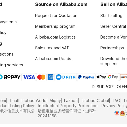
d
Source on Alibaba.com
Sell on Ali
Request for Quotation
Start selling
payments
Membership program
Seller Central
licy
Alibaba.com Logistics
Become a Veri
g
Sales tax and VAT
Partnerships
tections
Alibaba.com Reads
Download the
suppliers
ing services
DI SUPPORT OLE
com
Tmall Taobao World
Alipay
Lazada
Taobao Global
TAO
T
duct Listing Policy
Intellectual Property Protection
Privacy Polic
里巴巴海外信息技术有限公
增值电信业务经营许可证：浙B2-
20241358