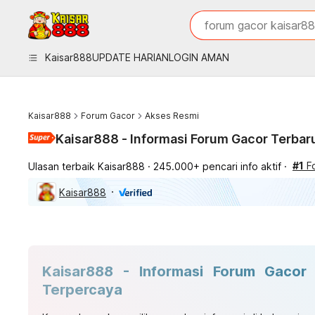
iphones 16
What are you looking
forum gacor kaisar8
torras phone case
samsung note 20 5g 
Kaisar888
UPDATE HARIAN
LOGIN AMAN
iphones 15 pro max
Kaisar888
Forum Gacor
Akses Resmi
Kaisar888 - Informasi Forum Gacor Terba
#1
Fo
Ulasan terbaik Kaisar888
245.000+ pencari info aktif
Kaisar888

Previous slide
Next slide
Kaisar888 - Informasi Forum Gaco
Terpercaya