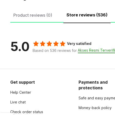
Store reviews (536)
Product reviews (0)
5.0
Very satisfied
Akses Resmi Terverifi
Based on 536 reviews for
Get support
Payments and
protections
Help Center
Safe and easy paym
Live chat
Money-back policy
Check order status