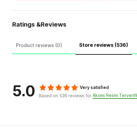
Ratings &Reviews
Store reviews (536)
Product reviews (0)
5.0
Very satisfied
Akses Resmi Terverifi
Based on 536 reviews for