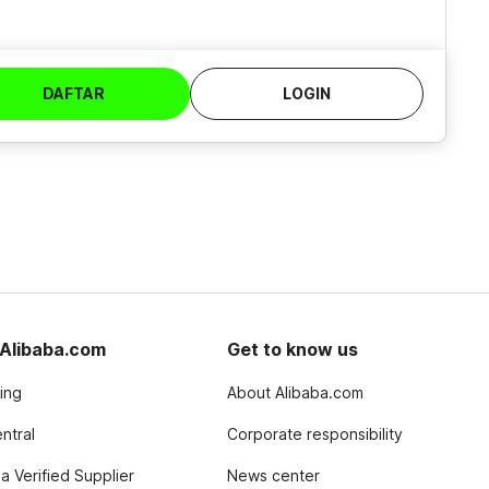
DAFTAR
LOGIN
 Alibaba.com
Get to know us
ling
About Alibaba.com
ntral
Corporate responsibility
 Verified Supplier
News center