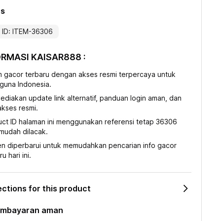
us
m ID: ITEM-36306
ORMASI KAISAR888 :
 gacor terbaru dengan akses resmi terpercaya untuk
guna Indonesia.
diakan update link alternatif, panduan login aman, dan
 akses resmi.
ct ID halaman ini menggunakan referensi tetap 36306
mudah dilacak.
en diperbarui untuk memudahkan pencarian info gacor
u hari ini.
ections for this product
embayaran aman