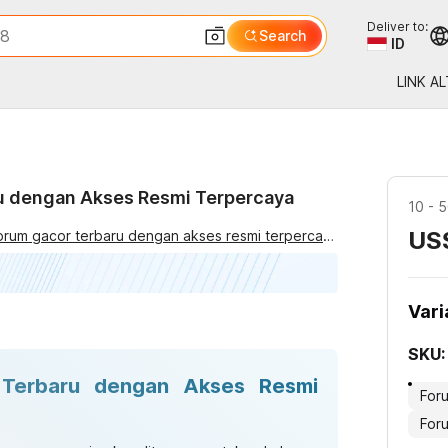
Deliver to:
 for?
88
Search
ID
cover
LINK A
ru dengan Akses Resmi Terpercaya
10 - 
US
rum gacor terbaru dengan akses resmi terpercaya di Indonesia
Vari
SKU
r Terbaru dengan Akses Resmi
For
For