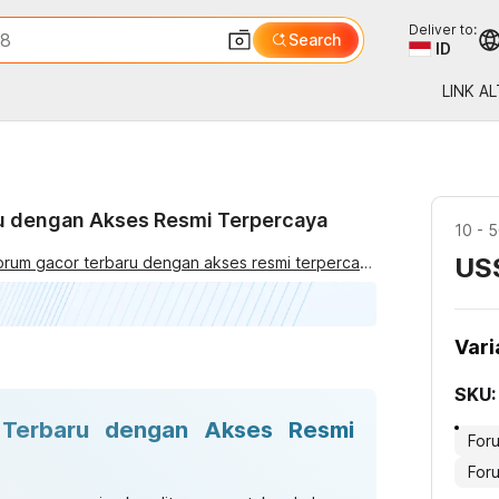
Deliver to:
 for?
88
Search
ID
cover
LINK A
ru dengan Akses Resmi Terpercaya
10 - 
US
rum gacor terbaru dengan akses resmi terpercaya di Indonesia
Vari
SKU
r Terbaru dengan Akses Resmi
For
For