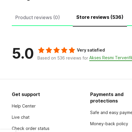
Store reviews (536)
Product reviews (0)
5.0
Very satisfied
Akses Resmi Terverifi
Based on 536 reviews for
Get support
Payments and
protections
Help Center
Safe and easy paym
Live chat
Money-back policy
Check order status