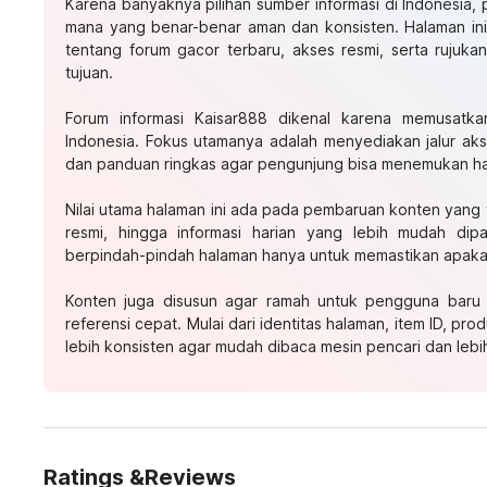
Karena banyaknya pilihan sumber informasi di Indonesia
mana yang benar-benar aman dan konsisten. Halaman ini
tentang forum gacor terbaru, akses resmi, serta rujuka
tujuan.
Forum informasi
Kaisar888
dikenal karena memusatka
Indonesia. Fokus utamanya adalah menyediakan jalur akse
dan panduan ringkas agar pengunjung bisa menemukan ha
Nilai utama halaman ini ada pada pembaruan konten yang ters
resmi, hingga informasi harian yang lebih mudah dip
berpindah-pindah halaman hanya untuk memastikan apakah 
Konten juga disusun agar ramah untuk pengguna bar
referensi cepat. Mulai dari identitas halaman, item ID, pr
lebih konsisten agar mudah dibaca mesin pencari dan lebi
Ratings &Reviews