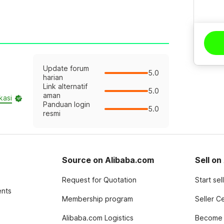
Update forum
5.0
harian
Link alternatif
5.0
aman
kasi
Panduan login
5.0
resmi
Source on Alibaba.com
Sell on
Request for Quotation
Start sel
ents
Membership program
Seller Ce
Alibaba.com Logistics
Become a