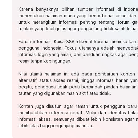
Karena banyaknya pilihan sumber informasi di Indone
menentukan halaman mana yang benar-benar aman dan ko
untuk merangkum informasi penting tentang forum gac
rujukan yang lebih jelas agar pengunjung tidak salah tujua
Forum informasi
Kaisar888
dikenal karena memusatkan 
pengguna Indonesia. Fokus utamanya adalah menyediaka
informasi login yang aman, dan panduan ringkas agar pe
resmi tanpa kebingungan.
Nilai utama halaman ini ada pada pembaruan konten ya
alternatif, status akses resmi, hingga informasi harian 
begitu, pengguna tidak perlu berpindah-pindah halama
tautan yang digunakan masih aktif atau tidak.
Konten juga disusun agar ramah untuk pengguna bar
membutuhkan referensi cepat. Mulai dari identitas hala
informasi akses, semuanya dibuat lebih konsisten agar
lebih jelas bagi pengunjung manusia.